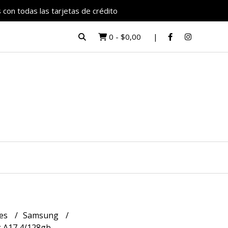
 con todas las tarjetas de crédito
0
-
$0,00
res
Samsung
 A17 4/128gb