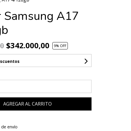
r Samsung A17
gb
$342.000,00
00
9
% OFF
escuentos
AGREGAR AL CARRITO
 de envío