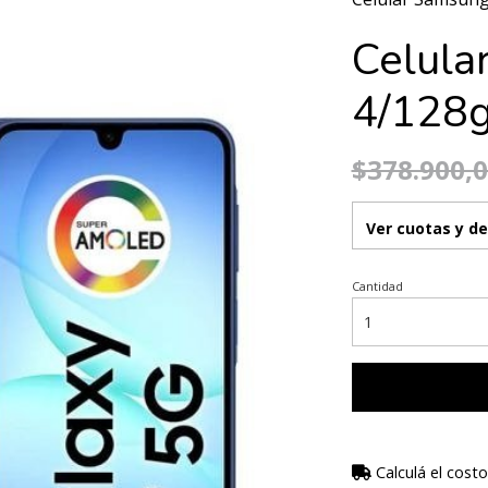
Celula
4/128
$378.900,
Ver cuotas y d
Cantidad
Calculá el costo