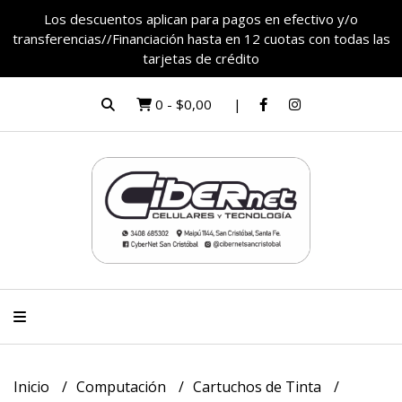
Los descuentos aplican para pagos en efectivo y/o
transferencias//Financiación hasta en 12 cuotas con todas las
tarjetas de crédito
0
-
$0,00
Inicio
Computación
Cartuchos de Tinta