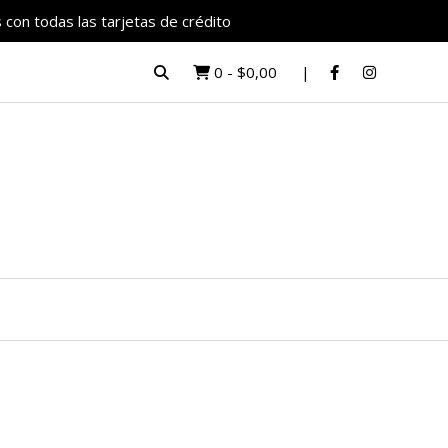
 con todas las tarjetas de crédito
0
-
$0,00