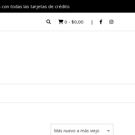
 con todas las tarjetas de crédito
0
-
$0,00