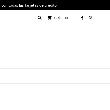
 con todas las tarjetas de crédito
0
-
$0,00