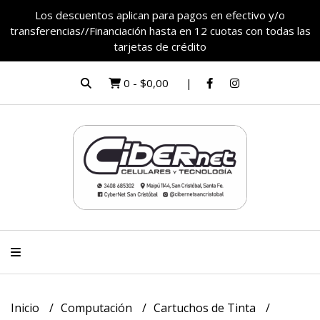
Los descuentos aplican para pagos en efectivo y/o
transferencias//Financiación hasta en 12 cuotas con todas las
tarjetas de crédito
0
-
$0,00
Inicio
Computación
Cartuchos de Tinta