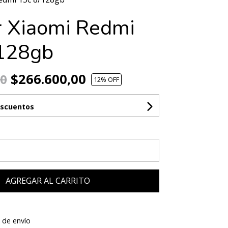
r Xiaomi Redmi
128gb
$266.600,00
00
12
% OFF
escuentos
AGREGAR AL CARRITO
 de envío