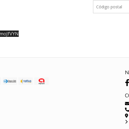
BmoJfVYN
N
C