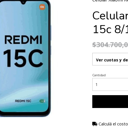
Celula
15c 8/
$304.700,
Ver cuotas y d
Cantidad
Calculá el costo