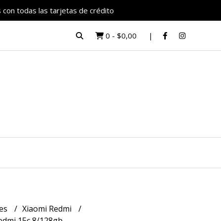
 con todas las tarjetas de crédito
0
-
$0,00
res
Xiaomi Redmi
Redmi 15c 8/128gb