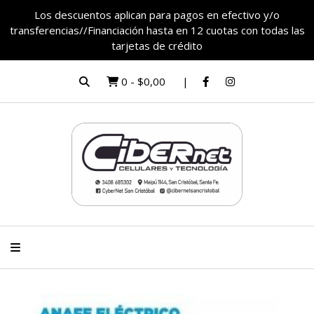
Los descuentos aplican para pagos en efectivo y/o
transferencias//Financiación hasta en 12 cuotas con todas las
tarjetas de crédito
0
-
$0,00