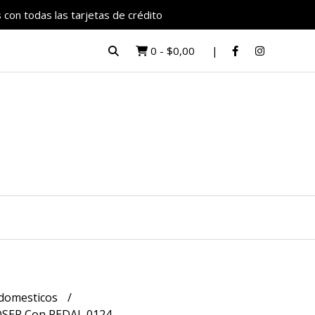
 con todas las tarjetas de crédito
0
-
$0,00
odomesticos
SER Con PEDAL 0124