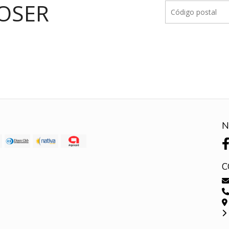
OSER
N
C