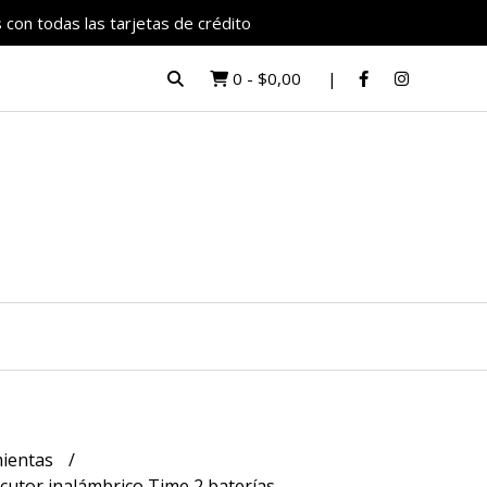
 con todas las tarjetas de crédito
0
-
$0,00
ientas
cutor inalámbrico Time 2 baterías