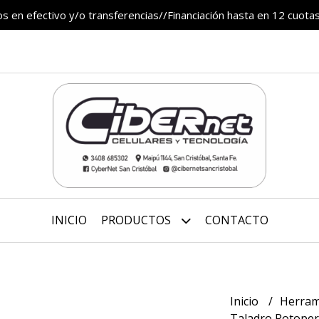
 en efectivo y/o transferencias//Financiación hasta en 12 cuotas
INICIO
PRODUCTOS
CONTACTO
Inicio
Herram
Taladro Rotoper