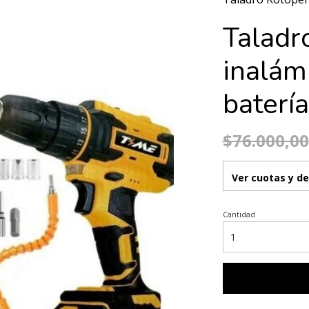
Taladr
inalám
baterí
$76.000,00
Ver cuotas y d
Cantidad