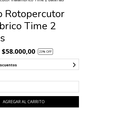
o Rotopercutor
brico Time 2
as
$58.000,00
23
% OFF
escuentos
AGREGAR AL CARRITO