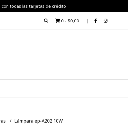
 con todas las tarjetas de crédito
0
-
$0,00
ras
Lámpara ep-A202 10W